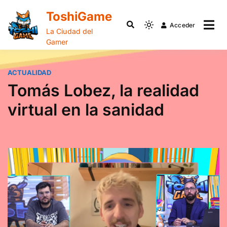
ToshiGame
Acceder
La Ciudad del
Gamer
ACTUALIDAD
Tomás Lobez, la realidad
virtual en la sanidad
febrero
Escrito
13,
por
2024
Toshigame