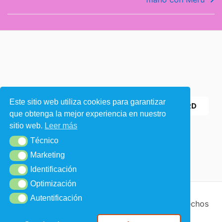
1) Únete como
Este sitio web utiliza cookies para garantizar
2) Entra en
DISCORD
VOLUNTARIO
que obtenga la mejor experiencia en nuestro
sitio web.
Leer más
Técnico
Técnico
Marketing
Marketing
Identificación
Identificación
Optimización
Optimización
Autentificación
Autentificación
Copyright © 2026
ToshiGame
| Todos los derechos
reservados