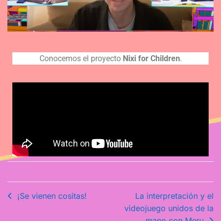
Conocemos el proyecto
Nixi for Children
.
Publicado
en
¡Se vienen cositas!
La interpretación y el
actualidad
videojuego unidos de la
mano con Meru